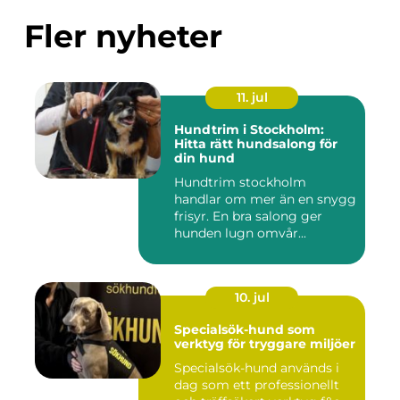
Fler nyheter
11. jul
Hundtrim i Stockholm:
Hitta rätt hundsalong för
din hund
Hundtrim stockholm
handlar om mer än en snygg
frisyr. En bra salong ger
hunden lugn omvår...
10. jul
Specialsök-hund som
verktyg för tryggare miljöer
Specialsök-hund används i
dag som ett professionellt