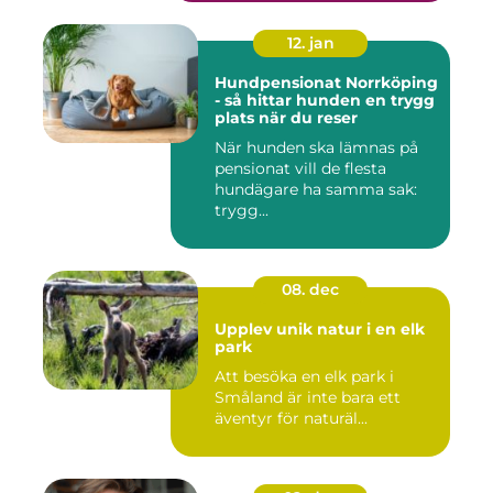
12. jan
Hundpensionat Norrköping
- så hittar hunden en trygg
plats när du reser
När hunden ska lämnas på
pensionat vill de flesta
hundägare ha samma sak:
trygg...
08. dec
Upplev unik natur i en elk
park
Att besöka en elk park i
Småland är inte bara ett
äventyr för naturäl...