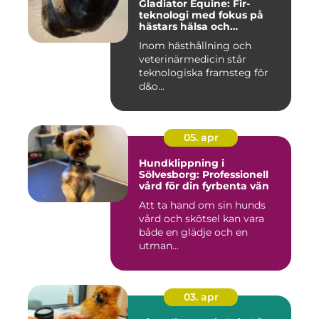
Gladiator Equine: Fir-
teknologi med fokus på
hästars hälsa och
välbefinnande
Inom hästhållning och
veterinärmedicin står
teknologiska framsteg för
d&o...
05. apr
Hundklippning i
Sölvesborg: Professionell
vård för din fyrbenta vän
Att ta hand om sin hunds
vård och skötsel kan vara
både en glädje och en
utman...
03. apr