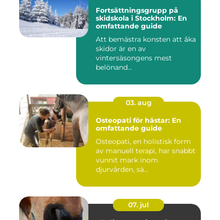
Fortsättningsgrupp på
skidskola i Stockholm: En
omfattande guide
Att bemästra konsten att åka
skidor är en av
vintersäsongens mest
belönand...
03. aug
Osteopati för hästar: En
omfattande guide
Osteopati, en holistisk form
av manuell terapi, har snabbt
vunnit mark inom
djurvården, sä...
07. jul