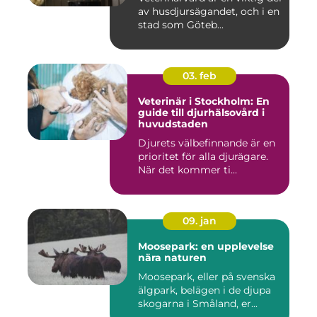
av husdjursägandet, och i en
stad som Göteb...
03. feb
Veterinär i Stockholm: En
guide till djurhälsovård i
huvudstaden
Djurets välbefinnande är en
prioritet för alla djurägare.
När det kommer ti...
09. jan
Moosepark: en upplevelse
nära naturen
Moosepark, eller på svenska
älgpark, belägen i de djupa
skogarna i Småland, er...