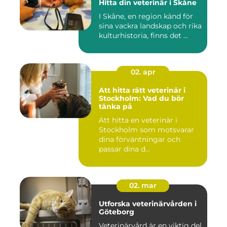
Hitta din veterinär i Skåne
I Skåne, en region känd för
sina vackra landskap och rika
kulturhistoria, finns det ...
02. apr
Att hitta rätt veterinär i
Stockholm: Vad du bör
tänka på
Att hitta en veterinär i
Stockholm som motsvarar
dina förväntningar och
passar dina d...
02. mar
Utforska veterinärvården i
Göteborg
Veterinärvård är en viktig del