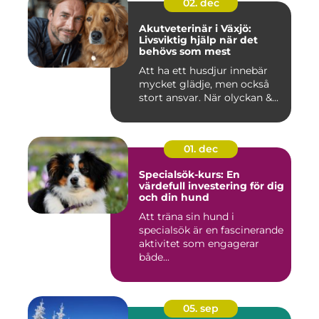
02. dec
Akutveterinär i Växjö:
Livsviktig hjälp när det
behövs som mest
Att ha ett husdjur innebär
mycket glädje, men också
stort ansvar. När olyckan &...
01. dec
Specialsök-kurs: En
värdefull investering för dig
och din hund
Att träna sin hund i
specialsök är en fascinerande
aktivitet som engagerar
både...
05. sep