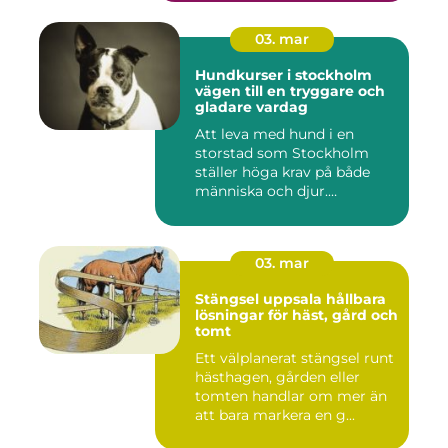
03. mar
Hundkurser i stockholm
vägen till en tryggare och
gladare vardag
Att leva med hund i en
storstad som Stockholm
ställer höga krav på både
människa och djur.
Tunnelban...
03. mar
Stängsel uppsala hållbara
lösningar för häst, gård och
tomt
Ett välplanerat stängsel runt
hästhagen, gården eller
tomten handlar om mer än
att bara markera en g...