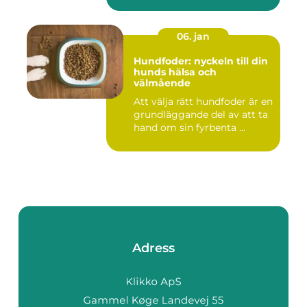
06. jan
Hundfoder: nyckeln till din
hunds hälsa och
välmående
Att välja rätt hundfoder är en
grundläggande del av att ta
hand om sin fyrbenta ...
Adress