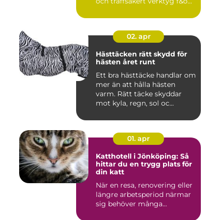
och träffsäkert verktyg f&o...
02. apr
Hästtäcken rätt skydd för
hästen året runt
Ett bra hästtäcke handlar om
mer än att hålla hästen
varm. Rätt täcke skyddar
mot kyla, regn, sol oc...
01. apr
Katthotell i Jönköping: Så
hittar du en trygg plats för
din katt
När en resa, renovering eller
längre arbetsperiod närmar
sig behöver många...