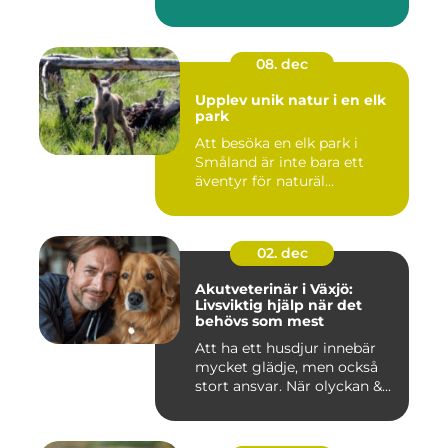
08. dec
Upplev unik natur i en elk
park
Att besöka en elk park i
Småland är inte bara ett
äventyr för naturäl...
02. dec
Akutveterinär i Växjö:
Livsviktig hjälp när det
behövs som mest
Att ha ett husdjur innebär
mycket glädje, men också
stort ansvar. När olyckan &...