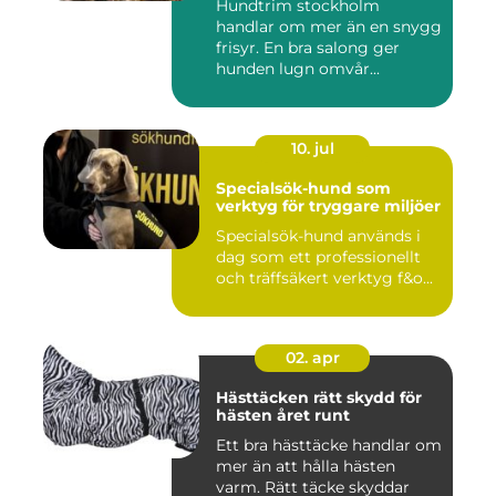
Hundtrim stockholm
handlar om mer än en snygg
frisyr. En bra salong ger
hunden lugn omvår...
10. jul
Specialsök-hund som
verktyg för tryggare miljöer
Specialsök-hund används i
dag som ett professionellt
och träffsäkert verktyg f&o...
02. apr
Hästtäcken rätt skydd för
hästen året runt
Ett bra hästtäcke handlar om
mer än att hålla hästen
varm. Rätt täcke skyddar