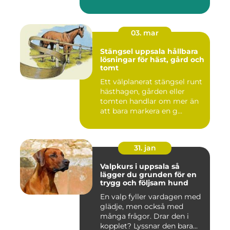
Tunnelban...
03. mar
Stängsel uppsala hållbara
lösningar för häst, gård och
tomt
Ett välplanerat stängsel runt
hästhagen, gården eller
tomten handlar om mer än
att bara markera en g...
31. jan
Valpkurs i uppsala så
lägger du grunden för en
trygg och följsam hund
En valp fyller vardagen med
glädje, men också med
många frågor. Drar den i
kopplet? Lyssnar den bara...