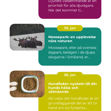
Djurets välbefinnande är en
prioritet för alla djurägare.
När det kommer ti...
09. jan
Moosepark: en upplevelse
nära naturen
Moosepark, eller på svenska
älgpark, belägen i de djupa
skogarna i Småland, er...
06. jan
Hundfoder: nyckeln till din
hunds hälsa och
välmående
Att välja rätt hundfoder är en
grundläggande del av att ta
hand om sin fyrbenta ...