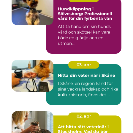
Hundklippning i
Sölvesborg: Professionell
vård för din fyrbenta vän
Att ta hand om sin hunds
vård och skötsel kan vara
både en glädje och en
utman...
03. apr
Hitta din veterinär i Skåne
I Skåne, en region känd för
sina vackra landskap och rika
kulturhistoria, finns det ...
02. apr
Att hitta rätt veterinär i
Stockholm: Vad du bör