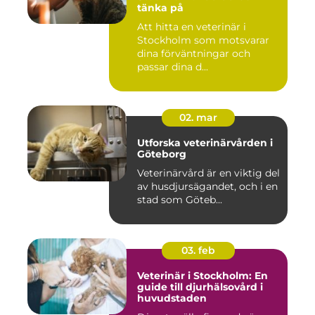
tänka på
Att hitta en veterinär i
Stockholm som motsvarar
dina förväntningar och
passar dina d...
02. mar
Utforska veterinärvården i
Göteborg
Veterinärvård är en viktig del
av husdjursägandet, och i en
stad som Göteb...
03. feb
Veterinär i Stockholm: En
guide till djurhälsovård i
huvudstaden