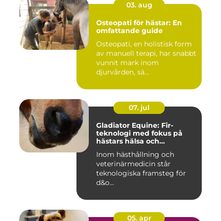
03. aug
Osteopati för hästar: En
omfattande guide
Osteopati, en holistisk form
av manuell terapi, har snabbt
vunnit mark inom
djurvården, sä...
07. jul
Gladiator Equine: Fir-
teknologi med fokus på
hästars hälsa och
välbefinnande
Inom hästhållning och
veterinärmedicin står
teknologiska framsteg för
d&o...
05. apr